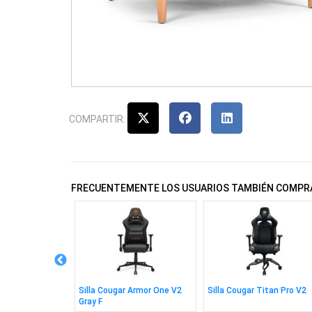
COMPARTIR:
FRECUENTEMENTE LOS USUARIOS TAMBIÉN COMPR
 Pegasus Negro
Silla Cougar Armor One V2
Silla Cougar Titan Pro V2
Gray F