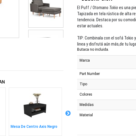
El Puff / Otomano
Tokio
es una pie
Tapizada en tela rústica de alta r
tendencia. Destaca por su comodid
estar actuales.
TIP: Combinala con el sofá Tokio 
linea y disfrutá aún más,de tu luga
Butaca no incluida.
Marca
Part Number
AN
Tipo
Colores
Medidas
Material
Mesa De Centro Axis Negro
Escritorio Eléctrico Cougar
Silla B
Royal Mossa 120 White