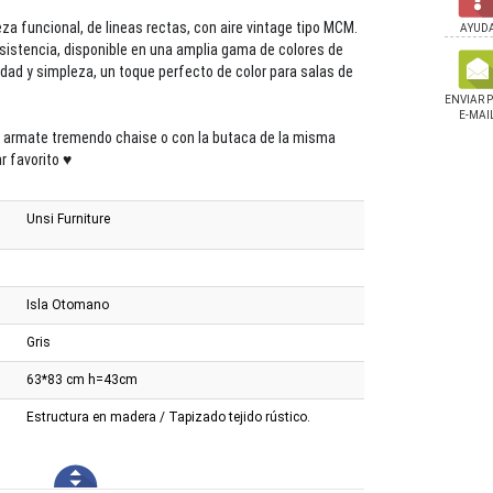
za funcional, de lineas rectas, con aire vintage tipo MCM.
AYUD
esistencia, disponible en una amplia gama de colores de
ad y simpleza, un toque perfecto de color para salas de
ENVIAR 
E-MAI
y armate tremendo chaise o con la butaca de la misma
r favorito ♥
Unsi Furniture
Isla Otomano
Gris
63*83 cm h=43cm
Estructura en madera / Tapizado tejido rústico.
aja Land / Deck Chair
Silla Cougar Armor One V2
Silla Cougar Armor El
Orange F
Black