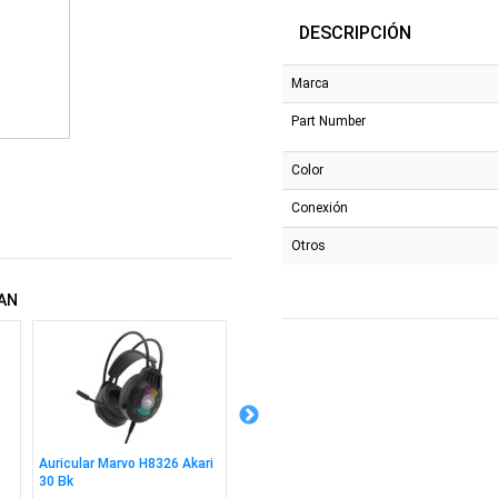
DESCRIPCIÓN
Marca
Part Number
Color
Conexión
Otros
AN
Auricular Marvo H8326 Akari
Combo Marvo Kc411w
Cable 
30 Bk
Teclado + Mouse Sp
2m Bk