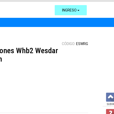
INGRESO
CÓDIGO:
ESWRG
hones Whb2 Wesdar
n
SUBIR