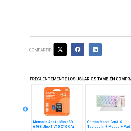
COMPARTIR:
FRECUENTEMENTE LOS USUARIOS TAMBIÉN COMPR
5 EN 1 Hdmi
Memoria Adata MicroSD
Combo Marvo Cm310
64GB Uhs-1 V10 C10 C/a
Teclado In + Mouse + Pad