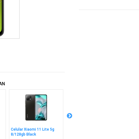
AN
Celular Xiaomi 11 Lite 5g
Reloj Smartwatch Colmi C8
Reloj S
8/128gb Black
Max Gold
Ultra G