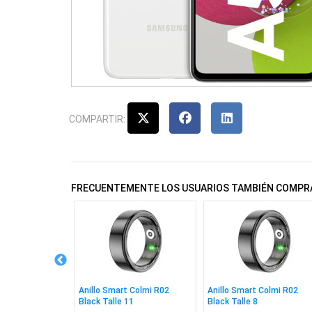
COMPARTIR:
FRECUENTEMENTE LOS USUARIOS TAMBIÉN COMPR
watch Colmi P71
Anillo Smart Colmi R02
Anillo Smart Colmi R02
Black Talle 11
Black Talle 8