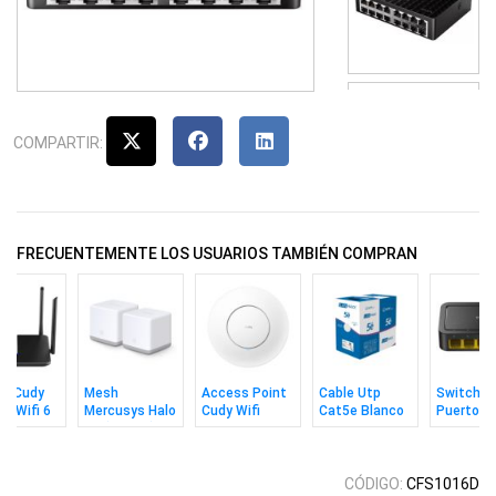
COMPARTIR:
FRECUENTEMENTE LOS USUARIOS TAMBIÉN COMPRAN
er Cudy
Mesh
Access Point
Cable Utp
Switch C
it Wifi 6
Mercusys Halo
Cudy Wifi
Cat5e Blanco
Puertos
00 Doble
S3 (2 Pack)
Ac1200 Con
305m MPT
10/100m
a
Adaptador CC
CÓDIGO:
CFS1016D