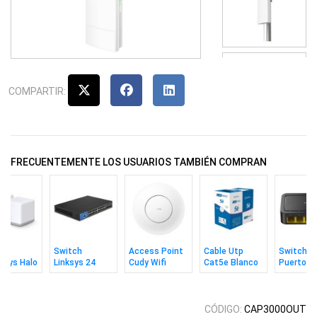
COMPARTIR:
FRECUENTEMENTE LOS USUARIOS TAMBIÉN COMPRAN
h
Switch
Access Point
Cable Utp
Switch C
usys Halo
Linksys 24
Cudy Wifi
Cat5e Blanco
Puertos
 Pack)
Puertos Gbit
Ac1200 Con
305m MPT
10/100m
Admin 10G
Adaptador CC
4sfp+
CÓDIGO:
CAP3000OUT