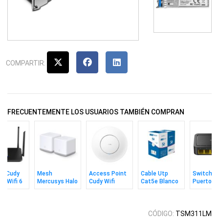
COMPARTIR:
FRECUENTEMENTE LOS USUARIOS TAMBIÉN COMPRAN
er Cudy
Mesh
Access Point
Cable Utp
Switch C
it Wifi 6
Mercusys Halo
Cudy Wifi
Cat5e Blanco
Puertos
00 Doble
S3 (2 Pack)
Ac1200 Con
305m MPT
10/100m
a
Adaptador CC
CÓDIGO:
TSM311LM