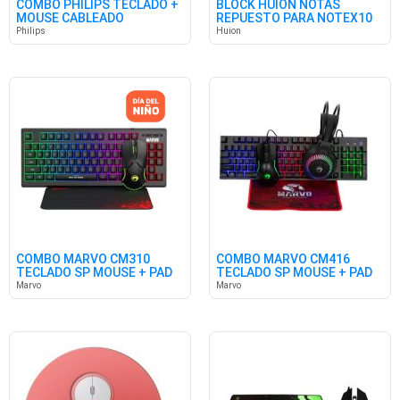
COMBO PHILIPS TECLADO +
BLOCK HUION NOTAS
MOUSE CABLEADO
REPUESTO PARA NOTEX10
SPT6247B
X3
Philips
Huion
COMBO MARVO CM310
COMBO MARVO CM416
TECLADO SP MOUSE + PAD
TECLADO SP MOUSE + PAD
BK
AURICULAR
Marvo
Marvo