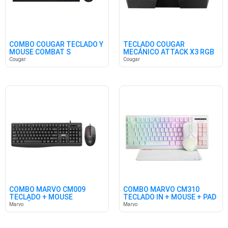
COMBO COUGAR TECLADO Y
TECLADO COUGAR
MOUSE COMBAT S
MECÁNICO ATTACK X3 RGB
SPANISH OB
Cougar
Cougar
COMBO MARVO CM009
COMBO MARVO CM310
TECLADO + MOUSE
TECLADO IN + MOUSE + PAD
ESPAÑOL
WH ING
Marvo
Marvo