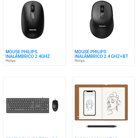
MOUSE PHILIPS
MOUSE PHILIPS
INALÁMBRICO 2.4GHZ
INALÁMBRICO 2.4 GHZ+BT
SPK7388B/85
SPK7448B/85
Philips
Philips