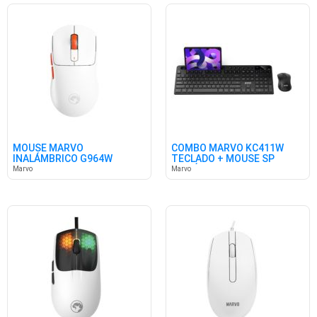
MOUSE MARVO
COMBO MARVO KC411W
INALÁMBRICO G964W
TECLADO + MOUSE SP
BLANCO
INALÁMBRICO
Marvo
Marvo