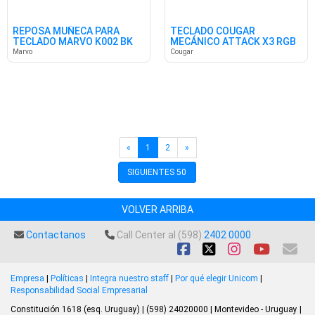
REPOSA MUÑECA PARA
TECLADO COUGAR
TECLADO MARVO K002 BK
MECÁNICO ATTACK X3 RGB
SP
Marvo
Cougar
«
1
2
»
SIGUIENTES 50
VOLVER ARRIBA
Contactanos
Call Center al (598)
2402 0000
Empresa
|
Políticas
|
Integra nuestro staff
|
Por qué elegir Unicom
|
Responsabilidad Social Empresarial
Constitución 1618 (esq. Uruguay) | (598) 24020000 | Montevideo - Uruguay |