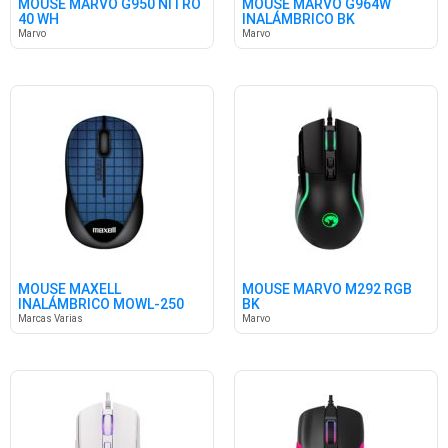
MOUSE MARVO G950 NITRO
MOUSE MARVO G964W
40 WH
INALÁMBRICO BK
Marvo
Marvo
MOUSE MAXELL
MOUSE MARVO M292 RGB
INALÁMBRICO MOWL-250
BK
BLUE
Marcas Varias
Marvo