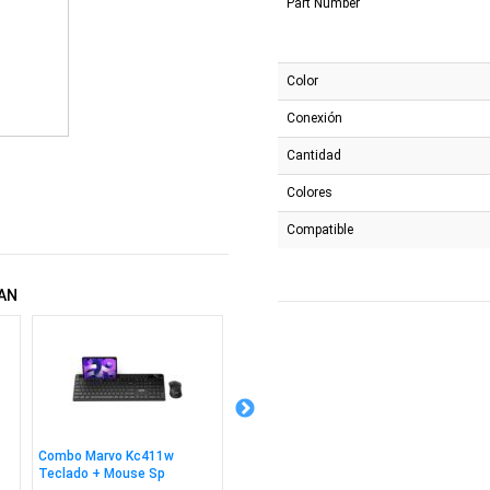
Part Number
Color
Conexión
Cantidad
Colores
Compatible
AN
Combo Marvo Kc411w
Mouse Marvo M727 Capo 50
Combo 
Teclado + Mouse Sp
Blanco
Mouse 