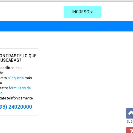
INGRESO
ONTRASTE LO QUE
BUSCABAS?
los filtros a tu
da.
 otra
búsqueda
más
a.
estro
formulario de
to
.
ate telefónicamente:
598) 24020000
SUB