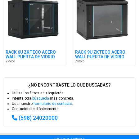
RACK 6U ZKTECO ACERO
RACK 9U ZKTECO ACERO
WALL PUERTA DE VIDRIO
WALL PUERTA DE VIDRIO
6406S
Zkteco
Zkteco
¿NO ENCONTRASTE LO QUE BUSCABAS?
Utiliza los filtros a tu izquierda.
Intenta otra
búsqueda
más concreta.
Usa nuestro
formulario de contacto
.
Contactate telefónicamente:
(598) 24020000