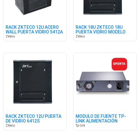
RACK ZKTECO 12U ACERO
RACK 18U ZKTECO 18U
WALL PUERTA VIDRIO 5412A
PUERTA VIDRIO MODELO
6618S
Zkteco
Zkteco
RACK ZKTECO 12U PUERTA
MÓDULO DE FUENTE TP-
DE VIDRIO 6412S
LINK ALIMENTACIÓN
REDUNDANTE
Zkteco
Tp-link