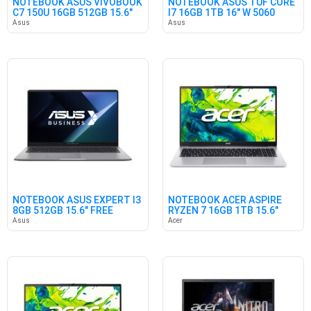
NOTEBOOK ASUS VIVOBOOK
NOTEBOOK ASUS TUF CORE
C7 150U 16GB 512GB 15.6"
I7 16GB 1TB 16" W 5060
FR
Asus
Asus
NOTEBOOK ASUS EXPERT I3
NOTEBOOK ACER ASPIRE
8GB 512GB 15.6" FREE
RYZEN 7 16GB 1TB 15.6"
W11
Asus
Acer