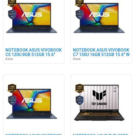
NOTEBOOK ASUS VIVOBOOK
NOTEBOOK ASUS VIVOBOOK
C5 120U 8GB 512GB 15.6"
C7 150U 16GB 512GB 15.6" W
W11
Asus
Asus