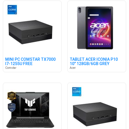
MINI PC COMSTAR TX7000
TABLET ACER ICONIA P10
I7-1255U FREE
10" 128GB/6GB GREY
Comstar
Acer