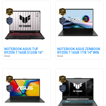
NOTEBOOK ASUS TUF
NOTEBOOK ASUS ZENBOOK
RYZEN 7 16GB 512GB 16"
RYZEN 7 16GB 1TB 14" WIN
5050 W11
Asus
Asus