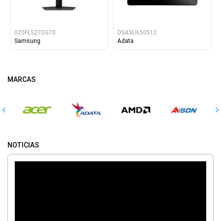
020FLS27DG70
DSASU650512
Samsung
Adata
MARCAS
NOTICIAS