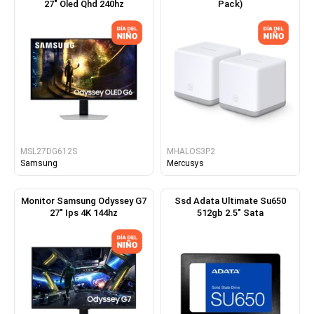
27" Oled Qhd 240hz
Pack)
MSL27DG612S
MHALOS3P2
Samsung
Mercusys
Monitor Samsung Odyssey G7
Ssd Adata Ultimate Su650
27" Ips 4K 144hz
512gb 2.5" Sata