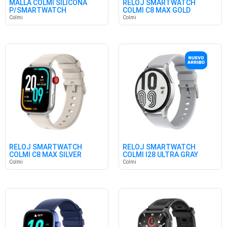
MALLA COLMI SILICONA
RELOJ SMARTWATCH
P/SMARTWATCH
COLMI C8 MAX GOLD
NEGRA/VERDE 20MM
Colmi
Colmi
RELOJ SMARTWATCH
RELOJ SMARTWATCH
COLMI C8 MAX SILVER
COLMI I28 ULTRA GRAY
Colmi
Colmi