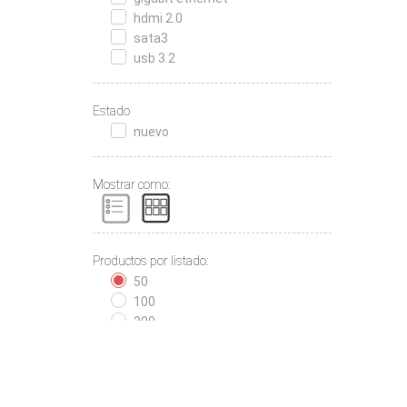
hdmi 2.0
sata3
usb 3.2
Estado
nuevo
Mostrar como:
Productos por listado:
50
100
200
Contactanos
Call Center al (598)
2402 0000