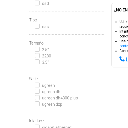
ssd
¿NO EN
Tipo
Utiliz
nas
izqui
Inten
concr
Usa 
Tamaño
conta
2.5"
Conta
2280
3.5"
Serie
ugreen
ugreen dh
ugreen dh4300 plus
ugreen dxp
Interface
gigabit ethernet