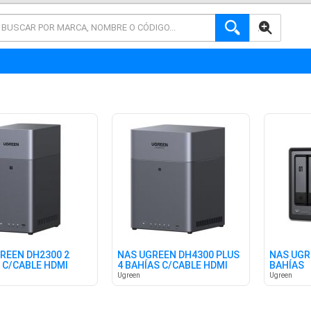
AVANZADA
REEN DH2300 2
NAS UGREEN DH4300 PLUS
NAS UGR
 C/CABLE HDMI
4 BAHÍAS C/CABLE HDMI
BAHÍAS
Ugreen
Ugreen