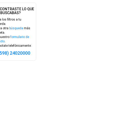
CONTRASTE LO QUE
BUSCABAS?
a los filtros a tu
erda.
ta otra
búsqueda
más
eta.
nuestro
formulario de
cto
.
ctate telefónicamente:
(598) 24020000