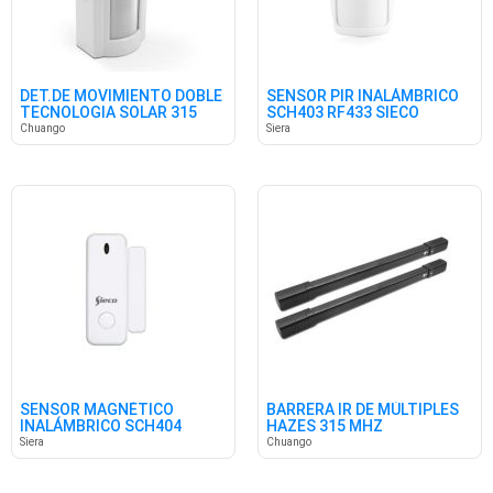
DET.DE MOVIMIENTO DOBLE
SENSOR PIR INALÁMBRICO
TECNOLOGIA SOLAR 315
SCH403 RF433 SIECO
MHZ
Chuango
Siera
SENSOR MAGNÉTICO
BARRERA IR DE MÚLTIPLES
INALÁMBRICO SCH404
HAZES 315 MHZ
433MHZ SIECO
Siera
Chuango