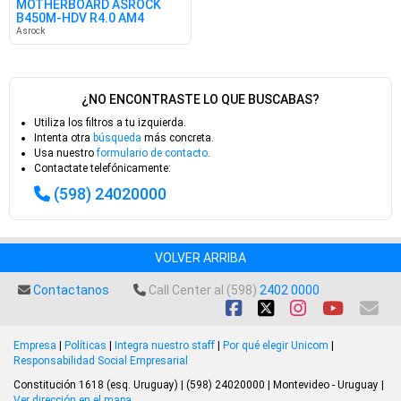
MOTHERBOARD ASROCK
B450M-HDV R4.0 AM4
Asrock
¿NO ENCONTRASTE LO QUE BUSCABAS?
Utiliza los filtros a tu izquierda.
Intenta otra
búsqueda
más concreta.
Usa nuestro
formulario de contacto
.
Contactate telefónicamente:
(598) 24020000
VOLVER ARRIBA
Contactanos
Call Center al (598)
2402 0000
Empresa
|
Políticas
|
Integra nuestro staff
|
Por qué elegir Unicom
|
Responsabilidad Social Empresarial
Constitución 1618 (esq. Uruguay) | (598) 24020000 | Montevideo - Uruguay |
Ver dirección en el mapa