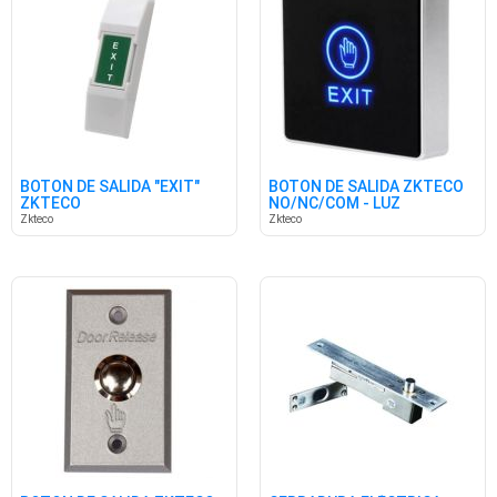
BOTON DE SALIDA "EXIT"
BOTON DE SALIDA ZKTECO
ZKTECO
NO/NC/COM - LUZ
AZUL/VERDE
Zkteco
Zkteco