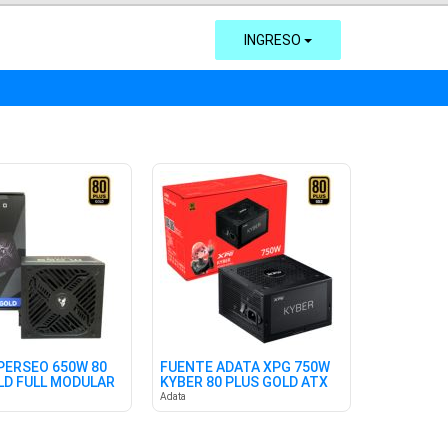
INGRESO
PERSEO 650W 80
FUENTE ADATA XPG 750W
LD FULL MODULAR
KYBER 80 PLUS GOLD ATX
3.1
Adata