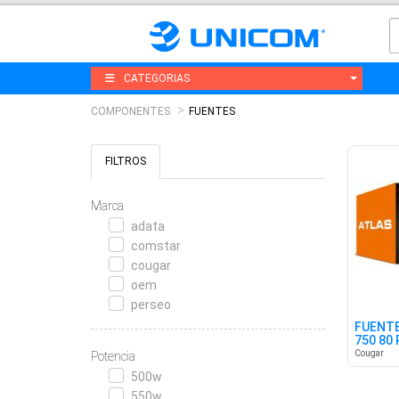
CATEGORIAS
COMPONENTES
FUENTES
FILTROS
Marca
adata
comstar
cougar
oem
perseo
FUENTE
750 80
3.1
Cougar
Potencia
500w
550w