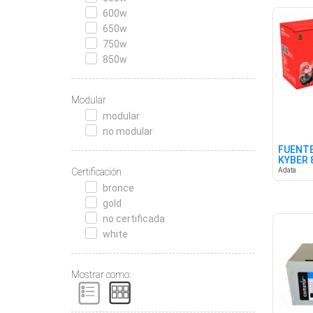
600w
650w
750w
850w
Modular
modular
no modular
FUENTE
KYBER 
3.1
Certificación
Adata
bronce
gold
no certificada
white
Mostrar como: