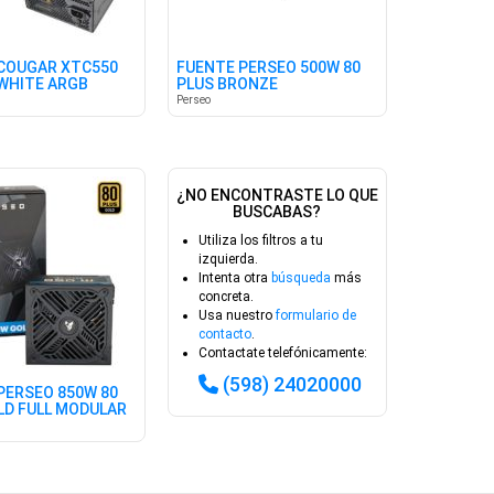
COUGAR XTC550
FUENTE PERSEO 500W 80
 WHITE ARGB
PLUS BRONZE
Perseo
¿NO ENCONTRASTE LO QUE
BUSCABAS?
Utiliza los filtros a tu
izquierda.
Intenta otra
búsqueda
más
concreta.
Usa nuestro
formulario de
contacto
.
Contactate telefónicamente:
(598) 24020000
PERSEO 850W 80
LD FULL MODULAR