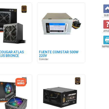
SUB
AYU
IMPRI
COUGAR ATLAS
FUENTE COMSTAR 500W
PLUS BRONCE
220V
Comstar