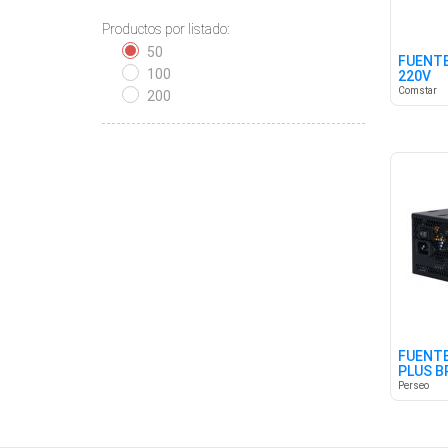
Productos por listado:
50
FUENT
100
220V
Comstar
200
FUENTE
PLUS B
Perseo