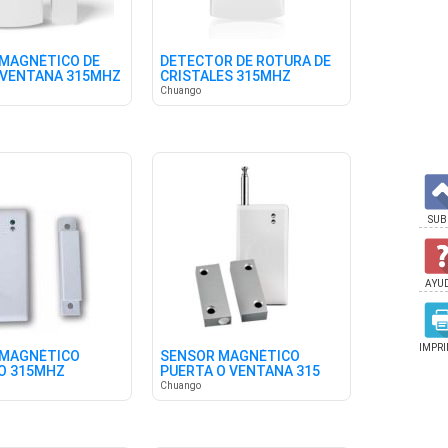
MAGNÉTICO DE
DETECTOR DE ROTURA DE
/VENTANA 315MHZ
CRISTALES 315MHZ
Chuango
SUB
AYU
IMPRI
 MAGNÉTICO
SENSOR MAGNÉTICO
O 315MHZ
PUERTA O VENTANA 315
MHZ
Chuango