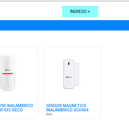
INGRESO
PIR INALÁMBRICO
SENSOR MAGNÉTICO
RF433 SIECO
INALÁMBRICO SCH404
433MHZ SIECO
Siera