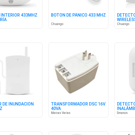
 INTERIOR 433MHZ
BOTÓN DE PÁNICO 433 MHZ
DETECTO
RÍA
WIRELES
Chuango
Chuango
 DE INUNDACIÓN
TRANSFORMADOR DSC 16V
DETECTO
Z
40VA
INALÁMB
Marcas Varias
Smanos