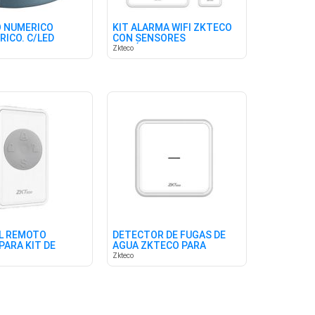
 NUMERICO
KIT ALARMA WIFI ZKTECO
RICO. C/LED
CON SENSORES
 VS-WJP
INALÁMBRICOS
Zkteco
L REMOTO
DETECTOR DE FUGAS DE
PARA KIT DE
AGUA ZKTECO PARA
AP103
ALARMA AP103
Zkteco