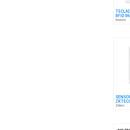
TECLAD
RFID 8
Smanos
SENSO
ZKTECO
ALARMA
Zkteco