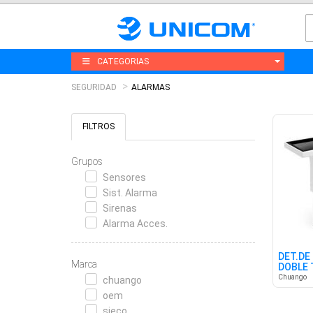
CATEGORIAS
SEGURIDAD
ALARMAS
FILTROS
Grupos
Sensores
Sist. Alarma
Sirenas
Alarma Acces.
DET.DE
Marca
DOBLE 
315 MH
Chuango
chuango
oem
sieco