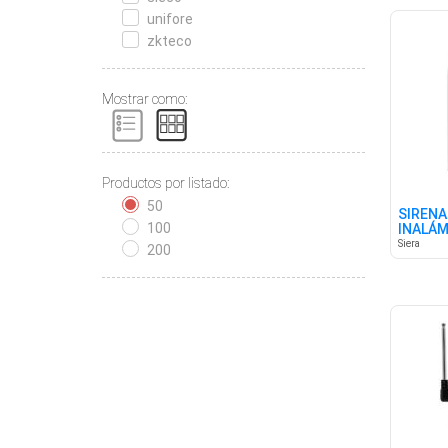
unifore
zkteco
Mostrar como:
Productos por listado:
50
SIRENA
100
INALÁM
SIECO
Siera
200