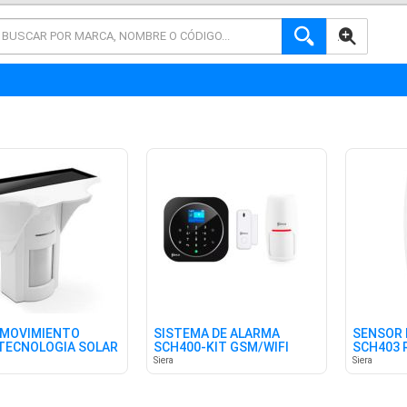
AVANZADA
 MOVIMIENTO
SISTEMA DE ALARMA
SENSOR 
TECNOLOGIA SOLAR
SCH400-KIT GSM/WIFI
SCH403 
Z
SIECO
Siera
Siera