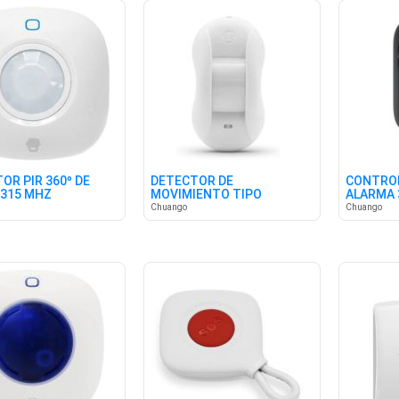
OR PIR 360º DE
DETECTOR DE
CONTRO
315 MHZ
MOVIMIENTO TIPO
ALARMA 
CORTINA 315 MHZ
Chuango
Chuango