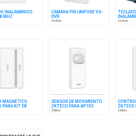
O INALÁMBRICO
CÁMARA PIR UNIFORE VS-
TECLADO
68 MHZ
DVR
INALÁMB
UNIFORE
Unifore
Unifore
R MAGNÉTICO
SENSOR DE MOVIMIENTO
CONTRO
 PARA KIT DE
ZKTECO PARA AP103
ZKTECO 
 AP103
ALARMA 
Zkteco
Zkteco