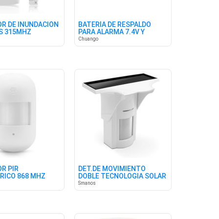
R DE INUNDACIÓN
BATERÍA DE RESPALDO
S 315MHZ
PARA ALARMA 7.4V Y
500MAH
Chuango
R PIR
DET.DE MOVIMIENTO
RICO 868 MHZ
DOBLE TECNOLOGIA SOLAR
868 MHZ
Smanos