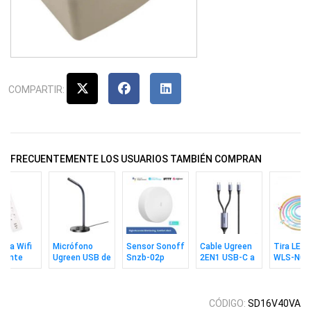
COMPARTIR:
FRECUENTEMENTE LOS USUARIOS TAMBIÉN COMPRAN
illa Wifi
Micrófono
Sensor Sonoff
Cable Ugreen
Tira LED
igente
Ugreen USB de
Snzb-02p
2EN1 USB-C a
WLS-N01
 Smart
Escritorio
Zigbee
2USB-C 100w
RGB Neo
S
60dB
Temperatura
WiFi Tuy
Humedad
CÓDIGO:
SD16V40VA