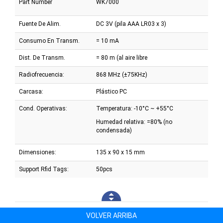
Part Number
WK7000
Fuente De Alim.
DC 3V (pila AAA LR03 x 3)
Consumo En Transm.
= 10 mA
Dist. De Transm.
= 80 m (al aire libre
Radiofrecuencia:
868 MHz (±75KHz)
Carcasa:
Plástico PC
Cond. Operativas:
Temperatura: -10°C ~ +55°C
Humedad relativa: =80% (no
condensada)
Dimensiones:
135 x 90 x 15 mm
Support Rfid Tags:
50pcs
VOLVER ARRIBA