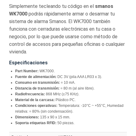
Simplemente tecleando tu código en el
smanos
WK7000
podrás rápidamente armar o desarmar tu
sistema de alarma Smanos. El WK7000 también
funciona con cerraduras electrónicas en tu casa o
negocio, por lo que puede usarse como método de
control de accesos para pequeñas oficinas o cualquier
vivienda.
Especificaciones
Part Number:
WK7000.
Fuente de alimentación:
DC 3V (pila AAA LR03 x 3).
Consumo en transmisión:
= 10 mA.
Distancia de transmisión:
= 80 m (al aire libre).
Radiofrecuencia:
868 MHz (±75 KHz).
Material de la carcasa:
Plástico PC.
Condiciones operativas:
Temperatura: -10°C ~ +55°C, Humedad
relativa: = 80% (sin condensación).
Dimensiones:
135 x 90 x 15 mm.
Soporta etiquetas RFID:
50 piezas.