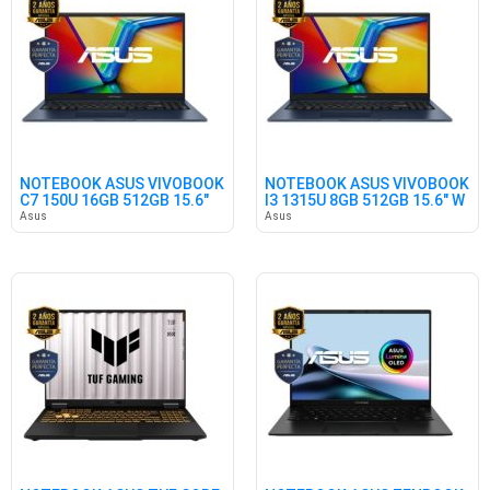
NOTEBOOK ASUS VIVOBOOK
NOTEBOOK ASUS VIVOBOOK
C7 150U 16GB 512GB 15.6"
I3 1315U 8GB 512GB 15.6" W
FR
Asus
Asus