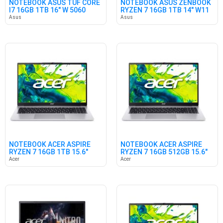
NOTEBOOK ASUS TUF CORE
NOTEBOOK ASUS ZENBOOK
I7 16GB 1TB 16" W 5060
RYZEN 7 16GB 1TB 14" W11
Asus
Asus
NOTEBOOK ACER ASPIRE
NOTEBOOK ACER ASPIRE
RYZEN 7 16GB 1TB 15.6"
RYZEN 7 16GB 512GB 15.6"
W11
W11
Acer
Acer