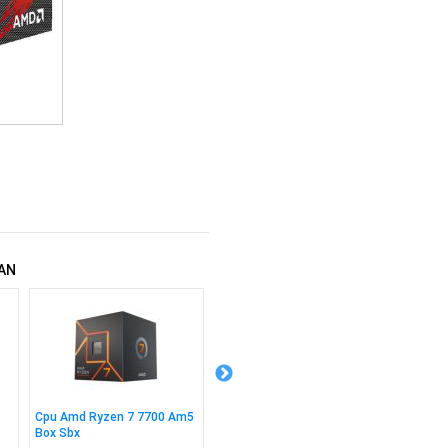
AN
Cpu Amd Ryzen 7 7700 Am5
Cpu Amd Ryzen 7 5800xt
Cpu Am
Box Sbx
Am4 Box S/fan