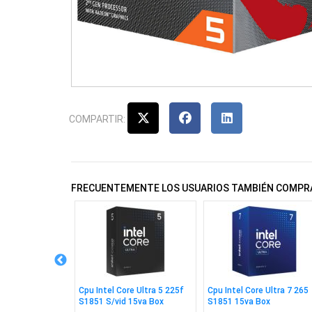
COMPARTIR:
FRECUENTEMENTE LOS USUARIOS TAMBIÉN COMPR
re I7 14700f
Cpu Intel Core Ultra 5 225f
Cpu Intel Core Ultra 7 265
o 14va G. Box
S1851 S/vid 15va Box
S1851 15va Box