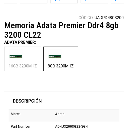
m-hdv
B450m-hdv
Am4 Box
5600gt 
R4.0 Am4
Box
CÓDIGO:
UADPD48G3200
Memoria Adata Premier Ddr4 8gb
3200 CL22
ADATA PREMIER:
16GB 3200MHZ
8GB 3200MHZ
DESCRIPCIÓN
Marca
Adata
Part Number
AD4U32008G22-SGN