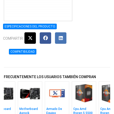
ESPECIFICACIONES DEL PRODUCTO
COMPARTIR:
COMPATIBILIDAD
FRECUENTEMENTE LOS USUARIOS TAMBIÉN COMPRAN
erboard
Motherboard
Armado De
Cpu Amd
Cpu Amd
ck
Asrock
Equipo
Ryzen 5 5500
Ryzen 5