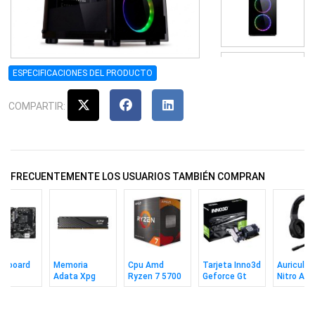
ESPECIFICACIONES DEL PRODUCTO
COMPARTIR:
FRECUENTEMENTE LOS USUARIOS TAMBIÉN COMPRAN
erboard
Memoria
Cpu Amd
Tarjeta Inno3d
Auricular
ck
Adata Xpg
Ryzen 7 5700
Geforce Gt
Nitro Ah
m-hdv
Lancer Bl Ddr5
Am4
730 Heatsink
 Am4
8gb 5600 Cl46
2gb Sddr3
Bk