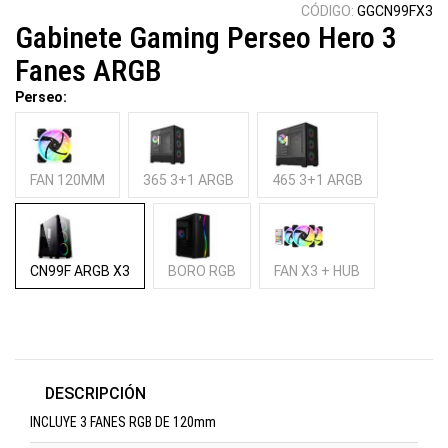
CÓDIGO:
GGCN99FX3
Gabinete Gaming Perseo Hero 3
Fanes ARGB
Perseo:
FAN 120MM
365 3+1 ARGB
465 3+1 ARGB
CN99F ARGB X3
BORO RGB
FAN X3 + HUB
DESCRIPCIÓN
INCLUYE 3 FANES RGB DE 120mm