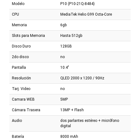
Modelo
P10 (P10-21Q-8484)
CPU
MediaTek Helio G99 Octa-Core
Memoria
6gb
Slots para Memoria
Hasta 512gb
Disco Duro
128GB
2do disco
no
Pantalla
10.4"
Resolución
QLED 2000 x 1200 / 90Hz
Tarj. Video
no
Camara WEB
5MP
Cámara Trasera
13MP + Flash
Audio
dos parlantes estéreo + micrófono
digital
Batería
8000 mAh