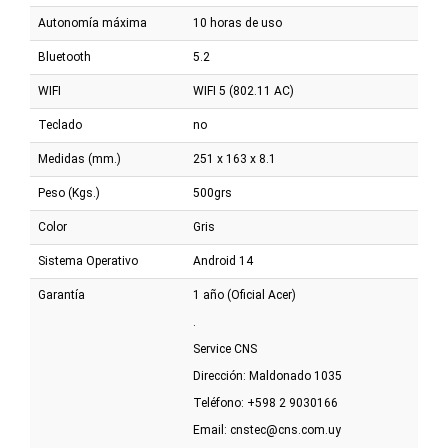
Autonomía máxima
10 horas de uso
Bluetooth
5.2
WIFI
WIFI 5 (802.11 AC)
Teclado
no
Medidas (mm.)
251 x 163 x 8.1
Peso (Kgs.)
500grs
Color
Gris
Sistema Operativo
Android 14
Garantía
1 año (Oficial Acer)
.
Service CNS
Dirección: Maldonado 1035
Teléfono: +598 2 9030166
Email:
cnstec@cns.com.uy