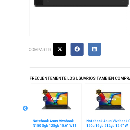
COMPARTIR:
FRECUENTEMENTE LOS USUARIOS TAMBIÉN COMPR
V99 Pc, Ps4,
Notebook Asus Vivobook
Notebook Asus Vivobook 
ox Series X|S
N150 8gb 128gb 15.6" W11
150u 16gb 512gb 15.6" W