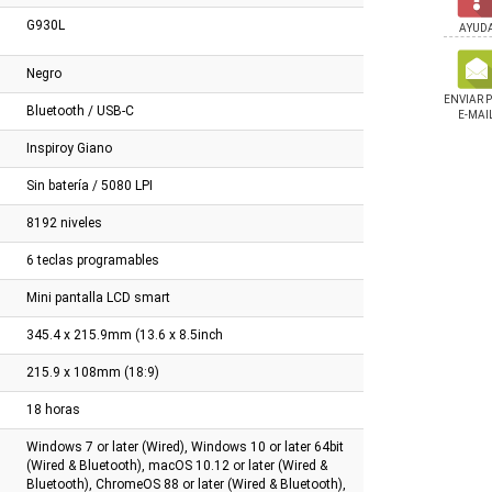
G930L
AYUD
Negro
ENVIAR 
Bluetooth / USB-C
E-MAI
Inspiroy Giano
Sin batería / 5080 LPI
8192 niveles
6 teclas programables
Mini pantalla LCD smart
345.4 x 215.9mm (13.6 x 8.5inch
215.9 x 108mm (18:9)
18 horas
Windows 7 or later (Wired), Windows 10 or later 64bit
ok Asus Tuf C5 210h
Silla Cougar Armor Elite
Silla Cougar Armor El
(Wired & Bluetooth), macOS 10.12 or later (Wired &
2gb 16" W 3050 6gb
Royal
Orange
Bluetooth), ChromeOS 88 or later (Wired & Bluetooth),