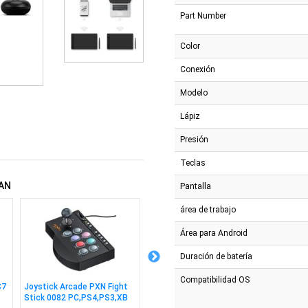
Part Number
Color
Conexión
Modelo
Lápiz
Presión
Teclas
AN
Pantalla
área de trabajo
Área para Android
Duración de batería
Compatibilidad OS
C7
Joystick Arcade PXN Fight
Monitor Acer 27" V277E FHD
Notebo
Stick 0082 PC,PS4,PS3,XB
IPS 4ms con DP
8gb 51