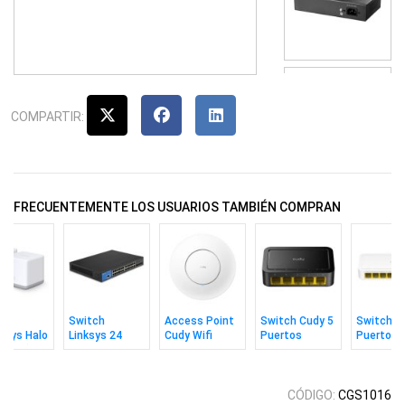
COMPARTIR:
FRECUENTEMENTE LOS USUARIOS TAMBIÉN COMPRAN
h
Switch
Access Point
Switch Cudy 5
Switch C
usys Halo
Linksys 24
Cudy Wifi
Puertos
Puertos
 Pack)
Puertos Gbit
Ac1200 Con
10/100mbps
10/100m
Admin 10G
Adaptador CC
4sfp+
CÓDIGO:
CGS1016