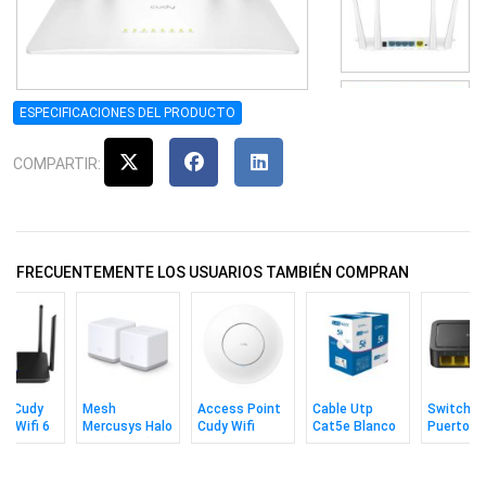
ESPECIFICACIONES DEL PRODUCTO
COMPARTIR:
FRECUENTEMENTE LOS USUARIOS TAMBIÉN COMPRAN
er Cudy
Mesh
Access Point
Cable Utp
Switch C
it Wifi 6
Mercusys Halo
Cudy Wifi
Cat5e Blanco
Puertos
00 Doble
S3 (2 Pack)
Ac1200 Con
305m MPT
10/100m
a
Adaptador CC