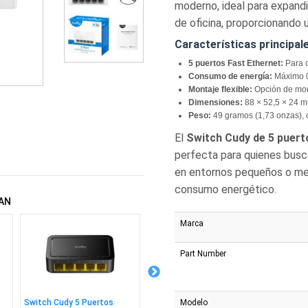
moderno, ideal para expand
de oficina, proporcionando u
Características principal
5 puertos Fast Ethernet:
Para c
Consumo de energía:
Máximo 0,
Montaje flexible:
Opción de mont
Dimensiones:
88 × 52,5 × 24 mm
Peso:
49 gramos (1,73 onzas), 
El
Switch Cudy de 5 puer
perfecta para quienes busca
en entornos pequeños o medi
consumo energético.
AN
Marca
Part Number
Modelo
Switch Cudy 5 Puertos
Switch Cudy 8 Puertos
Switch 