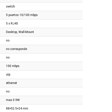
s Poe+ y 2 SFP
Gigabit
Gigabit
switch
5 puertos 10/100 mbps
5 x RJ45
Desktop, Wall-Mount
no
no corresponde
no
100 mbps
utp
ethernet
no
max 0.9W
88×52.5×24 mm