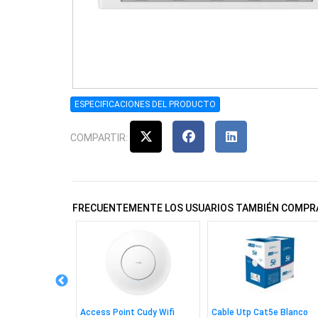
ESPECIFICACIONES DEL PRODUCTO
COMPARTIR:
FRECUENTEMENTE LOS USUARIOS TAMBIÉN COMPR
sys 24 Puertos
Access Point Cudy Wifi
Cable Utp Cat5e Blanco