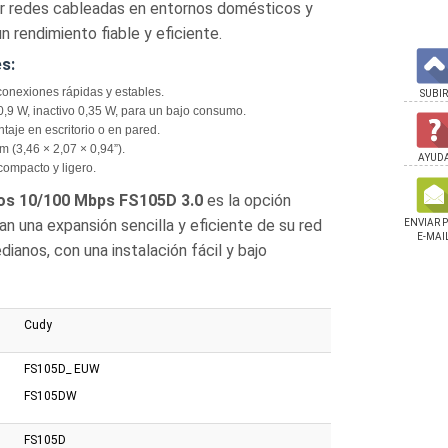
ir redes cableadas en entornos domésticos y
n rendimiento fiable y eficiente.
es:
onexiones rápidas y estables.
SUBIR
9 W, inactivo 0,35 W, para un bajo consumo.
aje en escritorio o en pared.
 (3,46 × 2,07 × 0,94”).
AYUD
compacto y ligero.
tos 10/100 Mbps FS105D 3.0
es la opción
n una expansión sencilla y eficiente de su red
ENVIAR 
E-MAI
anos, con una instalación fácil y bajo
Cudy
FS105D_ EUW
FS105DW
FS105D
Cudy Gigabit 8
Switch Cudy 16 Puertos
Switch Cudy 8 Puert