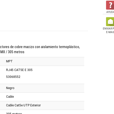
AYUD
ENVIAR 
E-MAI
uctores de cobre macizo con aislamiento termoplástico,
CMX / 305 metros
MPT
RJ45 CAT5E E 305
53068552
Negro
Cable
Cable Cat5e UTP Exterior
Cudy Gigabit 8
Switch Cudy 16 Puertos
Switch Cudy 8 Puert
s Poe+ y 2 SFP
Gigabit
Gigabit
305 metros