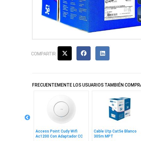
COMPARTIR:
FRECUENTEMENTE LOS USUARIOS TAMBIÉN COMPR
sys 24 Puertos
Access Point Cudy Wifi
Cable Utp Cat5e Blanco
10G 4sfp+
Ac1200 Con Adaptador CC
305m MPT