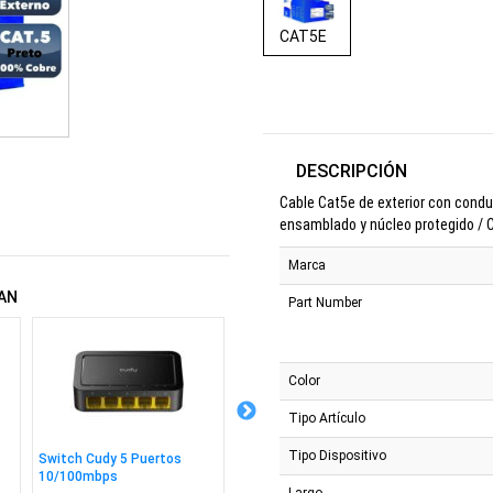
CAT5E
DESCRIPCIÓN
Cable Cat5e de exterior con cond
ensamblado y núcleo protegido / 
Marca
AN
Part Number
Color
Tipo Artículo
Tipo Dispositivo
Switch Cudy 5 Puertos
Switch Cudy 8 Puertos
Switch 
10/100mbps
10/100mbps
Puerto
Largo