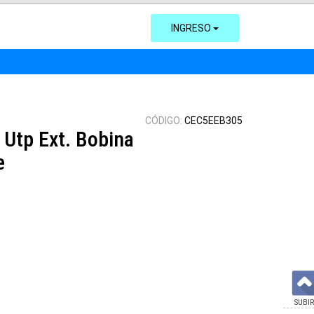
INGRESO
CÓDIGO:
CEC5EEB305
Utp Ext. Bobina
e
SUBIR