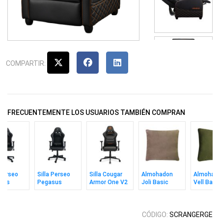
COMPARTIR:
FRECUENTEMENTE LOS USUARIOS TAMBIÉN COMPRAN
 Perseo
Silla Perseo
Silla Cougar
Almohadon
Almohad
sus
Pegasus
Armor One V2
Joli Basic
Vell Basi
 / Dorado
Negro /
Gray F
40x40 Camel
40x40 Ve
Plateado
CÓDIGO:
SCRANGERGE