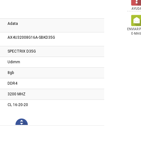
AYUD
Adata
ENVIAR 
E-MAI
AX4U32008G16A-SBKD35G
SPECTRIX D35G
Udimm
8gb
DDR4
3200 MHZ
CL 16-20-20