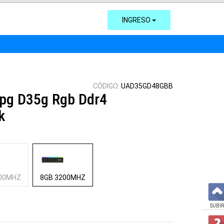
INGRESO
CÓDIGO:
UAD35GD48GBB
pg D35g Rgb Ddr4
k
200MHZ
8GB 3200MHZ
SUBIR