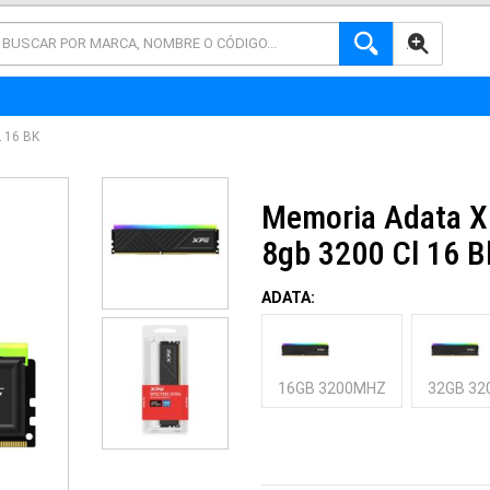
AVANZADA
 16 BK
Memoria Adata X
8gb 3200 Cl 16 B
ADATA:
16GB 3200MHZ
32GB 3