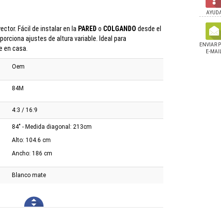
AYUD
ector. Fácil de instalar en la
PARED
o
COLGANDO
desde el
porciona ajustes de altura variable. Ideal para
ENVIAR 
e en casa.
E-MAI
Oem
84M
4:3 / 16:9
84" - Medida diagonal: 213cm
Alto: 104.6 cm
Ancho: 186 cm
Blanco mate