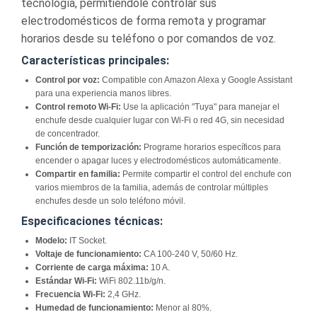
tecnología, permitiéndole controlar sus
electrodomésticos de forma remota y programar
horarios desde su teléfono o por comandos de voz.
Características principales:
Control por voz:
Compatible con Amazon Alexa y Google Assistant
para una experiencia manos libres.
Control remoto Wi-Fi:
Use la aplicación "Tuya" para manejar el
enchufe desde cualquier lugar con Wi-Fi o red 4G, sin necesidad
de concentrador.
Función de temporización:
Programe horarios específicos para
encender o apagar luces y electrodomésticos automáticamente.
Compartir en familia:
Permite compartir el control del enchufe con
varios miembros de la familia, además de controlar múltiples
enchufes desde un solo teléfono móvil.
Especificaciones técnicas:
Modelo:
IT Socket.
Voltaje de funcionamiento:
CA 100-240 V, 50/60 Hz.
Corriente de carga máxima:
10 A.
Estándar Wi-Fi:
WiFi 802.11b/g/n.
Frecuencia Wi-Fi:
2,4 GHz.
Humedad de funcionamiento:
Menor al 80%.