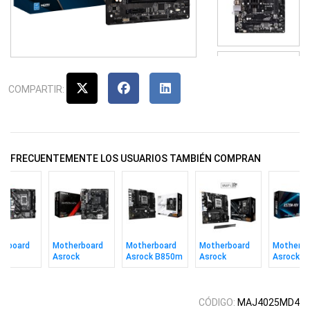
COMPARTIR:
FRECUENTEMENTE LOS USUARIOS TAMBIÉN COMPRAN
erboard
Motherboard
Motherboard
Motherboard
Motherbo
ck
Asrock
Asrock B850m
Asrock
Asrock
m-hvs
B450m-hdv
Pro-a Am5
B850m-x Wifi
A520m-h
2.0 S1700
R4.0 Am4
R2.0 Am5
AM4
CÓDIGO:
MAJ4025MD4