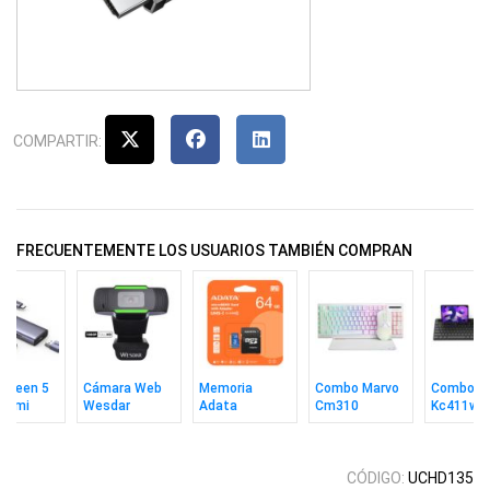
COMPARTIR:
FRECUENTEMENTE LOS USUARIOS TAMBIÉN COMPRAN
Ugreen 5
Cámara Web
Memoria
Combo Marvo
Combo M
 Hdmi
Wesdar
Adata
Cm310
Kc411w
0Hz
W1080
MicroSD 64GB
Teclado In +
Teclado 
Uhs-1 V10 C10
Mouse + Pad
Mouse S
C/a
Wh Ing
Inalámbri
CÓDIGO:
UCHD135