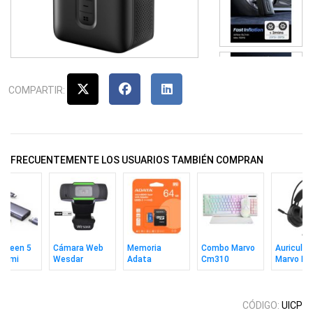
COMPARTIR:
FRECUENTEMENTE LOS USUARIOS TAMBIÉN COMPRAN
Ugreen 5
Cámara Web
Memoria
Combo Marvo
Auricular
 Hdmi
Wesdar
Adata
Cm310
Marvo H8
0Hz
W1080
MicroSD 64GB
Teclado In +
Akari 30 
Uhs-1 V10 C10
Mouse + Pad
C/a
Wh Ing
CÓDIGO:
UICP