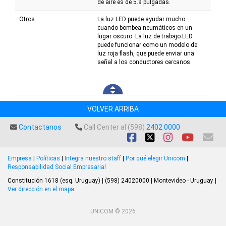
de aire es de 5.9 pulgadas.
Otros
La luz LED puede ayudar mucho
cuando bombea neumáticos en un
lugar oscuro. La luz de trabajo LED
puede funcionar como un modelo de
luz roja flash, que puede enviar una
señal a los conductores cercanos.
VOLVER ARRIBA
Contactanos
Call Center al (598)
2402 0000
Empresa
|
Políticas
|
Integra nuestro staff
|
Por qué elegir Unicom
|
Responsabilidad Social Empresarial
Constitución 1618 (esq. Uruguay) | (598) 24020000 | Montevideo - Uruguay |
Ver dirección en el mapa
UNICOM © 2026