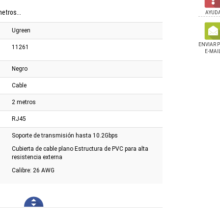
etros...
AYUD
Ugreen
ENVIAR 
11261
E-MAI
Negro
Cable
2 metros
RJ45
Soporte de transmisión hasta 10.2Gbps
Cubierta de cable plano Estructura de PVC para alta
resistencia externa
Calibre: 26 AWG
ata Ultimate Su650
Fuente Comstar 500w 220v
Joystick Marvo Gt-8
.5" Sata
40 Inalálambrico