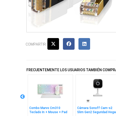
COMPARTIR:
FRECUENTEMENTE LOS USUARIOS TAMBIÉN COMPR
n de RED CAT7
Combo Marvo Cm310
Cámara Sonoff Cam-s2
 BK
Teclado In + Mouse + Pad
Slim Gen2 Seguridad Hoga