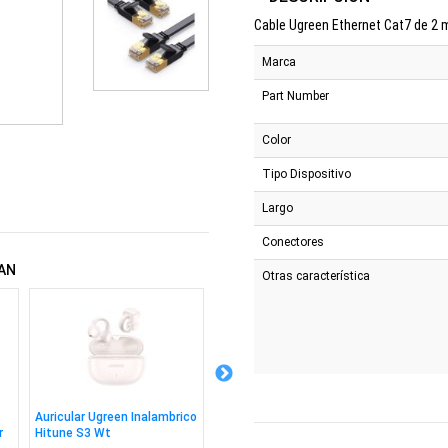
Cable Ugreen Ethernet Cat7 de 2 m
Marca
Part Number
Color
Tipo Dispositivo
Largo
Conectores
AN
Otras característica
Auricular Ugreen Inalambrico
Control Smart Ir+rf+wifi
Ssd Ad
r
Hitune S3 Wt
Control Por Voz
512gb 2