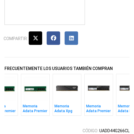
COMPARTIR:
FRECUENTEMENTE LOS USUARIOS TAMBIÉN COMPRAN
ria
Memoria
Memoria
Memoria
Memoria
a Premier
Adata Premier
Adata Xpg
Adata Premier
Adata Pr
 16gb
Ddr4 8gb 3200
Lancer Bl Ddr5
Ddr5 16gb
Ddr5 8gb
 CL22
CL22
16gb 6000
5600 Cl46
Cl46
Cl30 Bk
CÓDIGO:
UADD44G266CL