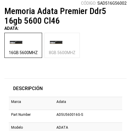
CÓDIGO:
SAD516G56002
Memoria Adata Premier Ddr5
16gb 5600 Cl46
ADATA:
16GB 5600MHZ
8GB 5600MHZ
DESCRIPCIÓN
Marca
Adata
Part Number
AD5U560016G-S
Modelo
ADATA