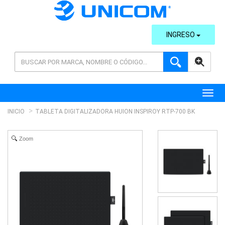
INGRESO
AVANZADA
Toggl
INICIO
TABLETA DIGITALIZADORA HUION INSPIROY RTP-700 BK
Zoom