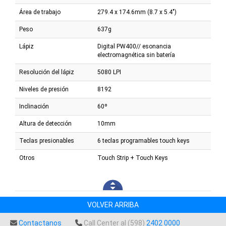
Área de trabajo
279.4 x 174.6mm (8.7 x 5.4")
Peso
637g
Lápiz
Digital PW400// esonancia
electromagnética sin batería
Resolución del lápiz
5080 LPI
Niveles de presión
8192
Inclinación
60º
Altura de detección
10mm
Teclas presionables
6 teclas programables touch keys
Otros
Touch Strip + Touch Keys
VOLVER ARRIBA
Contactanos
Call Center al (598)
2402 0000