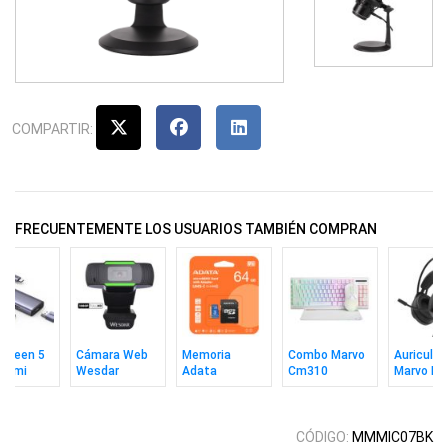
COMPARTIR:
FRECUENTEMENTE LOS USUARIOS TAMBIÉN COMPRAN
Ugreen 5
Cámara Web
Memoria
Combo Marvo
Auricular
 Hdmi
Wesdar
Adata
Cm310
Marvo H8
0Hz
W1080
MicroSD 64GB
Teclado In +
Akari 30 
Uhs-1 V10 C10
Mouse + Pad
C/a
Wh Ing
CÓDIGO:
MMMIC07BK