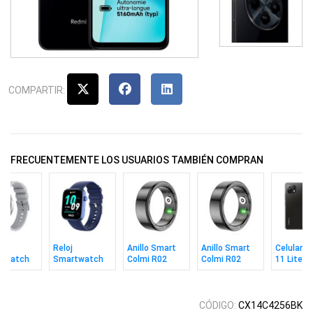
COMPARTIR:
FRECUENTEMENTE LOS USUARIOS TAMBIÉN COMPRAN
Reloj
Anillo Smart
Anillo Smart
Celular X
twatch
Smartwatch
Colmi R02
Colmi R02
11 Lite 5
 I28 Ultra
Colmi P71
Black Talle 11
Black Talle 8
8/128gb 
Blue
CÓDIGO:
CX14C4256BK