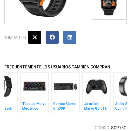
COMPARTIR:
FRECUENTEMENTE LOS USUARIOS TAMBIÉN COMPRAN
Teclado Marvo
Combo Marvo
Joystick
Anillo Sm
twatch
Mecánico
Cm009
Marvo Gt-019
Colmi R0
i P73
Kg962w 60%
Teclado +
Pacto 40
Black Tal
k
Sw BLUE Sp Bk
Mouse
Español
CÓDIGO:
SCP73O