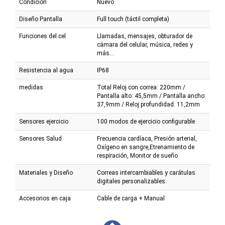
Condición
Nuevo
Diseño Pantalla
Full touch (táctil completa)
Funciones del cel
Llamadas, mensajes, obturador de
cámara del celular, música, redes y
más...
Resistencia al agua
IP68
medidas
Total Reloj con correa: 220mm /
Pantalla alto: 45,5mm / Pantalla ancho:
37,9mm / Reloj profundidad: 11,2mm
Sensores ejercicio
100 modos de ejercicio configurable
Sensores Salud
Frecuencia cardíaca, Presión arterial,
Oxígeno en sangre,Etrenamiento de
respiración, Monitor de sueño
Materiales y Diseño
Correas intercambiables y carátulas
digitales personalizables.
Accesorios en caja
Cable de carga + Manual