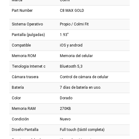
Marca
Colmi
Part Number
C8 MAX GOLD
Sistema Operativo
Propio / Colmi Fit
Pantalla (pulgadas)
1.93"
Compatible
iOS y android
Memoria ROM
Memoria del celular
Tenologia Internet c
Bluetooth 5,3
Cámara trasera
Control de cámara de celular
Batería
7 días de batería en uso.
Color
Dorado
Memoria RAM
270KB
Condición
Nuevo
Diseño Pantalla
Full touch (táctil completa)