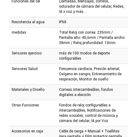
Funciones del cel
Llamadas, Mensajes, correos,
octurador de cámara del celular, Redes,
IA x voz y más...
Resistencia al agua
IP68
medidas
Total Reloj con correa: 235mm /
Pantalla alto: 45,6mm / Pantalla ancho:
38mm / Reloj profundidad: 10mm
Sensores ejercicio
más de 100 modos de deporte
configurables
Sensores Salud
Frecuencia cardíaca, Presión arterial,
Oxígeno en sangre, Entrenamiento de
respiración, Monitor de sueño
Materiales y Diseño
Correas intercambiables, fondos
digitales a elección
Otras Funciones
Fondos de reloj configurables e
intercambiables, Notificaciones de
redes sociales, control de música y
cámara del celular, IA por Voz
Accesorios en caja
Cable de carga + Manual + Toallitas
para pantalla + Film protector pantalla