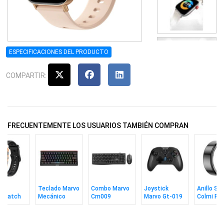
ESPECIFICACIONES DEL PRODUCTO
COMPARTIR:
FRECUENTEMENTE LOS USUARIOS TAMBIÉN COMPRAN
Teclado Marvo
Combo Marvo
Joystick
Anillo Sm
twatch
Mecánico
Cm009
Marvo Gt-019
Colmi R0
i P73
Kg962w 60%
Teclado +
Pacto 40
Black Tal
ge
Sw BLUE Sp Bk
Mouse
Español