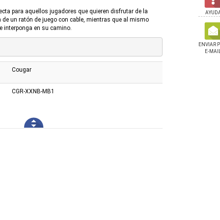
cta para aquellos jugadores que quieren disfrutar de la
AYUD
ión de un ratón de juego con cable, mientras que al mismo
 se interponga en su camino.
ENVIAR 
E-MAI
Cougar
CGR-XXNB-MB1
Oraimo USB a USB-C
Auricular Marvo Hg9086w 7.1
Adaptador Ugreen RJ