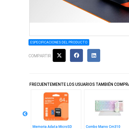
ESPECIFICACIONES DEL PRODUCTO
COMPARTIR:
FRECUENTEMENTE LOS USUARIOS TAMBIÉN COMPR
 Wesdar W1080
Memoria Adata MicroSD
Combo Marvo Cm310