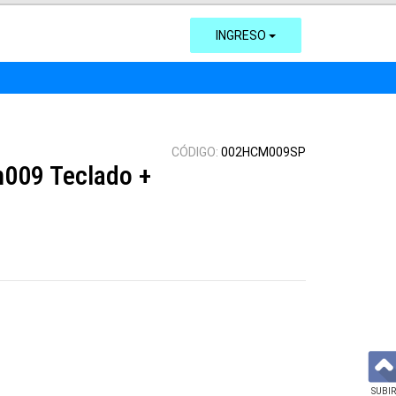
INGRESO
CÓDIGO:
002HCM009SP
009 Teclado +
SUBIR