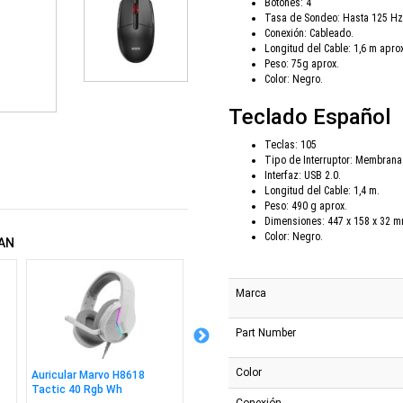
Botones: 4
Tasa de Sondeo: Hasta 125 Hz
Conexión: Cableado.
Longitud del Cable: 1,6 m apro
Peso: 75g aprox.
Color: Negro.
Teclado Español
Teclas: 105
Tipo de Interruptor: Membrana
Interfaz: USB 2.0.
Longitud del Cable: 1,4 m.
Peso: 490 g aprox.
Dimensiones: 447 x 158 x 32 m
Color: Negro.
AN
Marca
Part Number
Color
Auricular Marvo H8618
Cpu Amd Ryzen 5 5600xt
Mother
Tactic 40 Rgb Wh
Am4 Box
hdv AM
Conexión