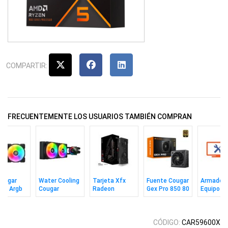
COMPARTIR:
FRECUENTEMENTE LOS USUARIOS TAMBIÉN COMPRAN
Cougar
Water Cooling
Tarjeta Xfx
Fuente Cougar
Armado 
20 Argb
Cougar
Radeon
Gex Pro 850 80
Equipo
Poseidon Elite
Rx9060xt 8gb
Plus Gold 3.1
240 Argb Bk
Swift Dual
Gddr6
CÓDIGO:
CAR59600X