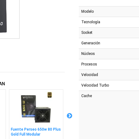
Modelo
Tecnología
Socket
Generación
Núcleos
Procesos
Velocidad
AN
Velocidad Turbo
Cache
Fuente Perseo 650w 80 Plus
Disco Externo Adata Ssd
Cpu Am
Gold Full Modular
500GB Usb-C 3.2
Box