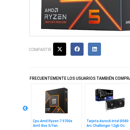
COMPARTIR:
FRECUENTEMENTE LOS USUARIOS TAMBIÉN COMPR
ng Cougar
Cpu Amd Ryzen 7 9700x
Tarjeta Asrock Intel B580
 240
Am5 Box S/fan
Arc Challenger 12gb Oc